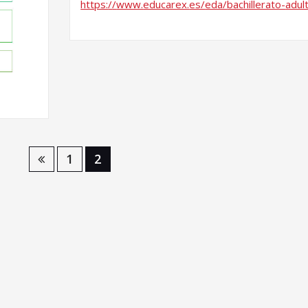
https:
/
/
www.
educarex.
es/
eda/
bachillerato-
adul
1
2