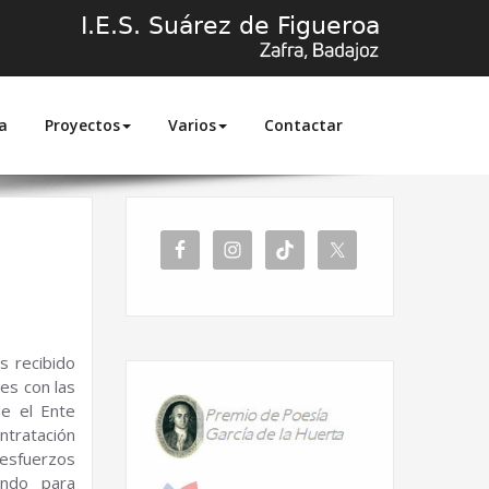
a
Proyectos
Varios
Contactar
Inicio
2025
septiembre
s recibido
es con las
e el Ente
ontratación
 esfuerzos
ando para