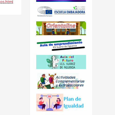
tos.
html