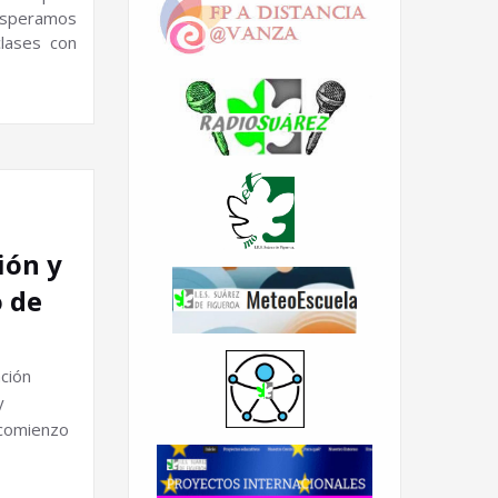
speramos
clases con
ión y
o de
ción
y
 comienzo