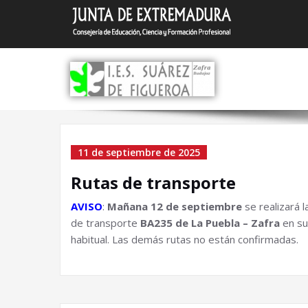
Saltar
I.E.S.
Zafra (Bada
al
contenido
Archivo el 11 de sep
11 de septiembre de 2025
2025
Rutas de transporte
AVISO
:
Mañana 12 de septiembre
se realizará l
de transporte
BA235 de La Puebla –
Zafra
en su
habitual.
Las demás rutas no están confirmadas.