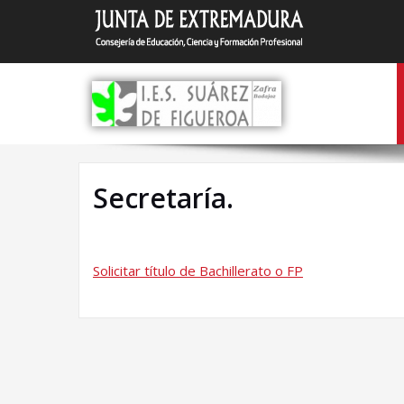
Saltar
I.E.S.
Zafra (Bada
al
contenido
Secretaría
Secretaría.
Solicitar título de Bachillerato o FP