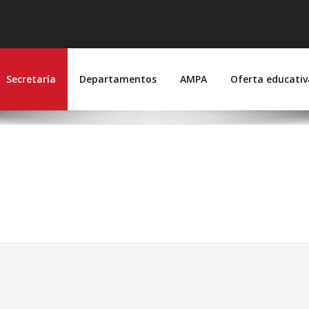
 Suárez de Figueroa
joz)
Secretaría
Departamentos
AMPA
Oferta educativ