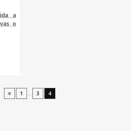
ida a
ivas o
1
3
4
…