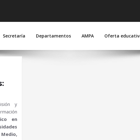
 Suárez de Figueroa
joz)
Secretaría
Departamentos
AMPA
Oferta educativ
 de 2026
s:
isión y
ormación
ico en
sidades
 Medio,