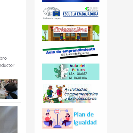
ibro
onductor