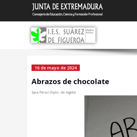
Saltar
I.E.S.
Zafra (Bada
al
contenido
Abrazos de chocolat
16 de mayo de 2024
Abrazos de chocolate
Sara Pérez (Dpto. de Inglés)