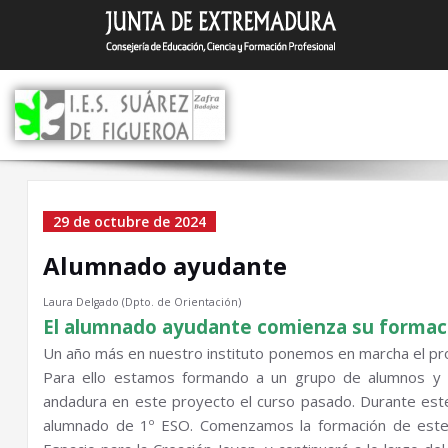
Saltar
I.E.S. Suár
Zafra (Badajoz)
al
contenido
Alumnado ayudante
29 de octubre de 2024
Alumnado ayudante
Laura Delgado (Dpto. de Orientación)
El alumnado ayudante comienza su formac
Un año más en nuestro instituto ponemos en marcha el pro
Para ello estamos formando a un grupo de alumnos y 
andadura en este proyecto el curso pasado. Durante este
alumnado de 1º ESO. Comenzamos la formación de este