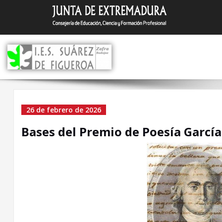
Saltar
I.E.S. Suár
Zafra (Badajoz)
al
contenido
Bases del Premio de Poe
26 de febrero de 2026
García de la Huerta 2026
Bases del Premio de Poesía García