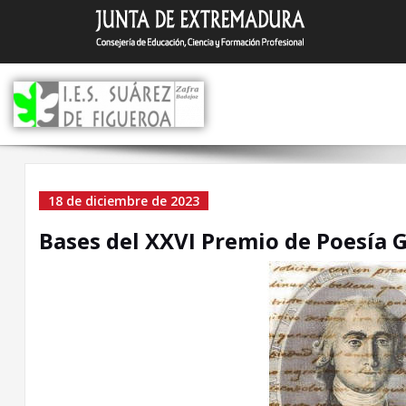
Saltar
I.E.S. Suár
Zafra (Badajoz)
al
contenido
Bases del XXVI Premio d
18 de diciembre de 2023
Poesía García de la Huer
Bases del XXVI Premio de Poesía G
2024