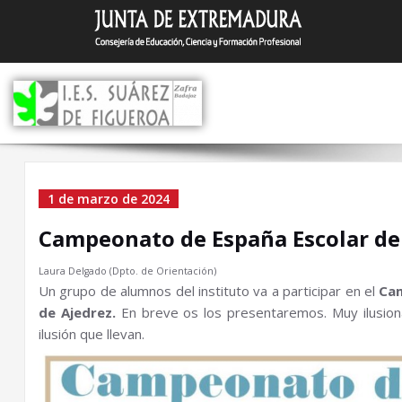
Saltar
I.E.S. Suár
Zafra (Badajoz)
al
contenido
Campeonato de España
1 de marzo de 2024
Escolar de Ajedrez
Campeonato de España Escolar de
Laura Delgado (Dpto. de Orientación)
Un grupo de alumnos del instituto va a participar en el
Cam
de Ajedrez.
En breve os los presentaremos. Muy ilusiona
ilusión que llevan.