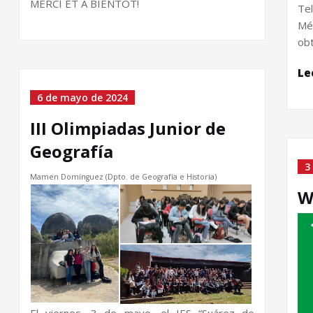
MERCI ET À BIENTÔT!
Te
Mé
obt
Le
6 de mayo de 2024
III Olimpiadas Junior de
Geografía
3
Mamen Domínguez (Dpto. de Geografía e Historia)
W
El viernes, 3 de mayo, el IES “Suárez de