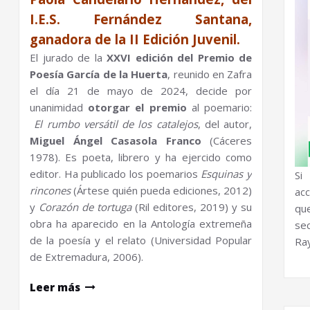
I.E.S. Fernández Santana,
ganadora de la II Edición Juvenil.
El jurado de la
XXVI edición del Premio de
Poesía García de la Huerta
, reunido en Zafra
el día 21 de mayo de 2024, decide por
unanimidad
otorgar el premio
al poemario:
El rumbo versátil de los catalejos
, del autor,
Miguel Ángel Casasola Franco
(Cáceres
1978). Es poeta, librero y ha ejercido como
editor. Ha publicado los poemarios
Esquinas y
Si
rincones
(Ártese quién pueda ediciones, 2012)
ac
y
Corazón de tortuga
(Ril editores, 2019) y su
qu
obra ha aparecido en la Antología extremeña
se
de la poesía y el relato (Universidad Popular
Ray
de Extremadura, 2006).
Leer más