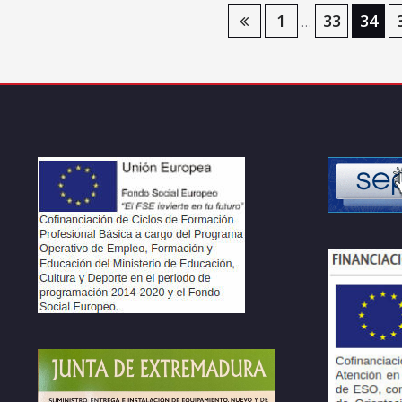
Navegación
1
33
34
…
de
entradas