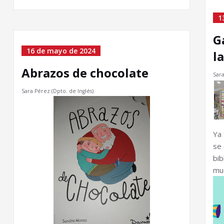
1
G
16 de mayo de 2024
l
Abrazos de chocolate
Sara
Sara Pérez (Dpto. de Inglés)
Ya 
se 
bib
muc