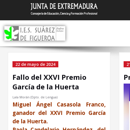
Saltar
I.E.S. Suár
Zafra (Badajoz)
al
contenido
Categoría el Sin categor
22 de mayo de 2024
2
Fallo del XXVI Premio
P
García de la Huerta
Lala Morán (Dpto. de Lengua)
Miguel Ángel Casasola Franco,
ganador del XXVI Premio García
de la Huerta.
Paola Candelario Hernández, del