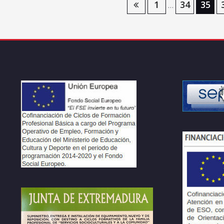
Navegación
1
34
35
…
de
entradas