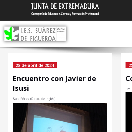
Saltar
I.E.S. Suár
Zafra (Badajoz)
al
contenido
Categoría el Sin categor
28 de abril de 2024
2
Encuentro con Javier de
C
Isusi
Emil
Sara Pérez (Dpto. de Inglés)