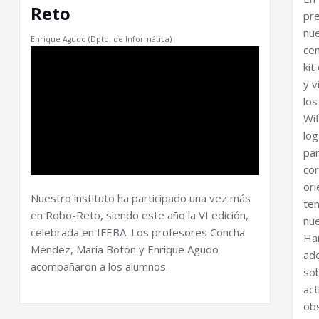
Reto
pr
nu
Enrique Agudo (Dpto. de Informática)
ce
ki
y v
lo
Wi
log
pa
cor
ori
Nuestro instituto ha participado una vez más
te
en Robo-Reto, siendo este año la VI edición,
nue
celebrada en IFEBA. Los profesores Concha
Ha
Méndez, María Botón y Enrique Agudo
ad
acompañaron a los alumnos.
so
ac
ob