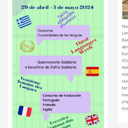
Nu
Le
Ba
abr
Eu
IE
Ad
vi
ciu
te
ma
¡H
Eme