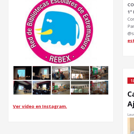
CO
1º
Co
Pa
@s
es
1
C
A
Ver vídeo en Instagram.
Lau