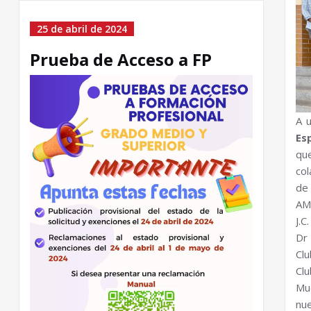
25 de abril de 2024
Prueba de Acceso a FP
A 
Es
qu
col
de 
AM
J.C
Dr 
Cl
Clu
Mu
nu