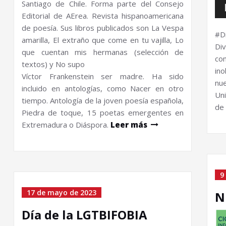
Santiago de Chile. Forma parte del Consejo
Editorial de AErea. Revista hispanoamericana
de poesía. Sus libros publicados son La Vespa
#D
amarilla, El extraño que come en tu vajilla, Lo
Di
que cuentan mis hermanas (selección de
co
textos) y No supo
ino
Víctor Frankenstein ser madre. Ha sido
nu
incluido en antologías, como Nacer en otro
Un
tiempo. Antología de la joven poesía española,
de 
Piedra de toque, 15 poetas emergentes en
Extremadura o Diáspora.
Leer más
9
17 de mayo de 2023
N
Día de la LGTBIFOBIA