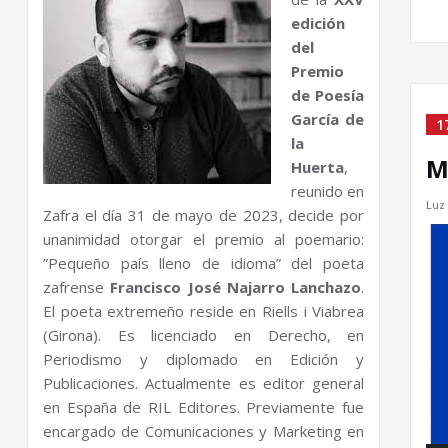
edición
del
Premio
de Poesía
García de
1
la
M
Huerta
,
reunido en
Luz 
Zafra el día 31 de mayo de 2023, decide por
Re
unanimidad otorgar el premio al poemario:
de
”Pequeño país lleno de idioma” del poeta
víd
zafrense
Francisco José Najarro Lanchazo
.
El poeta extremeño reside en Riells i Viabrea
(Girona). Es licenciado en Derecho, en
Periodismo y diplomado en Edición y
Publicaciones. Actualmente es editor general
en España de RIL Editores. Previamente fue
encargado de Comunicaciones y Marketing en