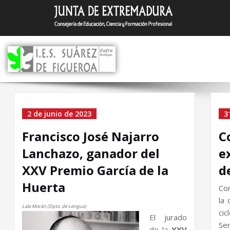
Saltar
I.E.S. Suár
Zafra (Badajoz)
al
contenido
Categoría el Sin categor
2 de junio de 2023
3
Francisco José Najarro
C
Lanchazo, ganador del
e
XXV Premio García de la
d
Huerta
Co
la 
Lala Morán (Dpto. de Lengua)
cic
El jurado
Ser
de la
XXV