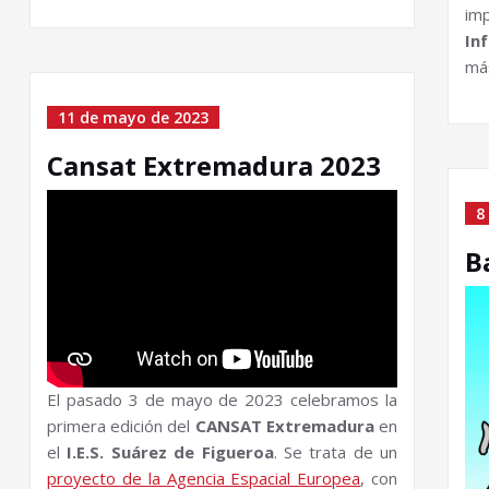
im
In
má
11 de mayo de 2023
Cansat Extremadura 2023
8
B
El pasado 3 de mayo de 2023 celebramos la
primera edición del
CANSAT Extremadura
en
el
I.E.S. Suárez de Figueroa
. Se trata de un
proyecto de la Agencia Espacial Europea
, con