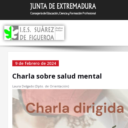
Saltar
I.E.S. Suár
Zafra (Badajoz)
al
contenido
Charla sobre salud ment
9 de febrero de 2024
Charla sobre salud mental
Laura Delgado (Dpto. de Orientación)