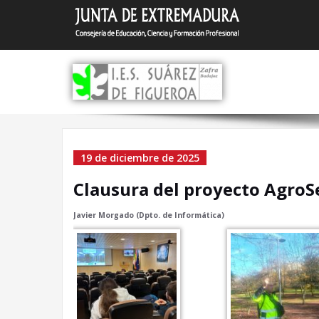
Saltar
I.E.S.
Zafra (Bada
al
contenido
Clausura del proyect
19 de diciembre de 2025
AgroSensEx
Clausura del proyecto AgroS
Javier Morgado (Dpto. de Informática)