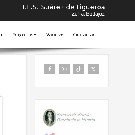
a
Proyectos
Varios
Contactar
Inicio
Clausura del proyecto AgroSensEx