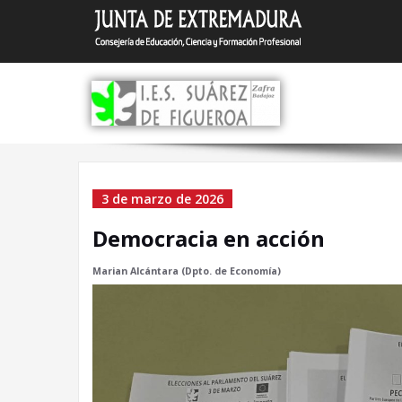
Saltar
I.E.S.
Zafra (Bada
al
contenido
Democracia en acció
3 de marzo de 2026
Democracia en acción
Marian Alcántara (Dpto. de Economía)