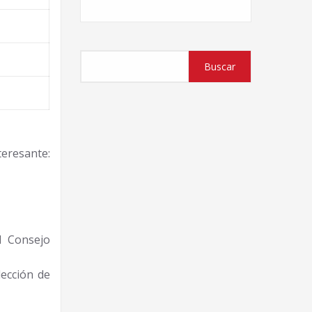
Buscar
Buscar
teresante:
l Consejo
lección de