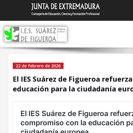
Saltar
I.E.S. Suár
Zafra (Badajoz)
al
contenido
El IES Suárez de Figuero
22 de febrero de 2026
refuerza su compromiso
El IES Suárez de Figueroa refuerz
con la educación para la
educación para la ciudadanía eur
ciudadanía europea