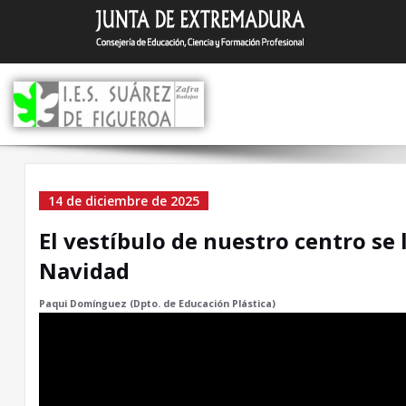
Saltar
I.E.S. Suár
Zafra (Badajoz)
al
contenido
El vestíbulo de nuestro
14 de diciembre de 2025
centro se llena de
El vestíbulo de nuestro centro se 
creatividad y Navidad
Navidad
Paqui Domínguez (Dpto. de Educación Plástica)