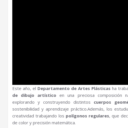
Este año, el
Departamento de Artes Plásticas
ha traba
de dibujo artístico
en una preciosa composición n
explorando y construyendo distintos
cuerpos geomé
sostenibilidad y aprendizaje práctico.Además, los estud
creatividad trabajando los
polígonos regulares
, que dec
de color y precisión matemática.