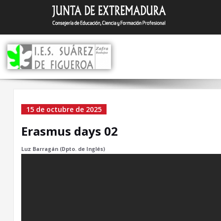
Saltar
I.E.S. Suár
Zafra (Badajoz)
al
contenido
Erasmus days 02
15 de octubre de 2025
Erasmus days 02
Luz Barragán (Dpto. de Inglés)