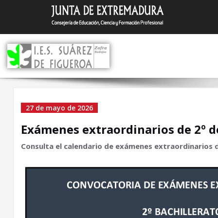
Saltar
I.E.S. Suár
Zafra (Badajoz)
al
contenido
Exámenes extraordinari
27 de mayo de 2026
de 2º de Bachillerato
Exámenes extraordinarios de 2º d
Consulta el calendario de exámenes extraordinarios de