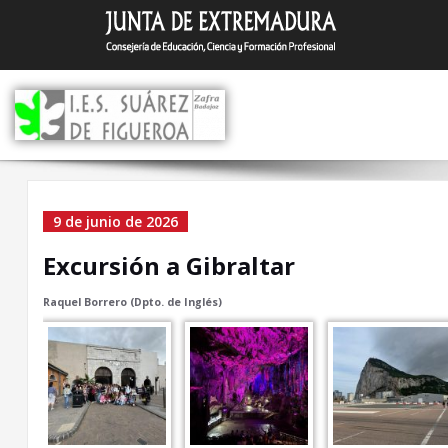
Saltar
I.E.S. Suár
Zafra (Badajoz)
al
contenido
Excursión a Gibraltar
9 de junio de 2026
Excursión a Gibraltar
Raquel Borrero (Dpto. de Inglés)