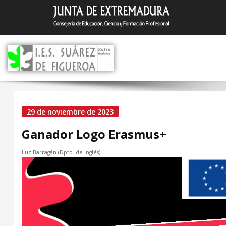
Saltar
I.E.S. Suár
Zafra (Badajoz)
al
contenido
Ganador Logo Erasmus+
29 de noviembre de 2023
Ganador Logo Erasmus+
Luz Barragán (Dpto. de Inglés)