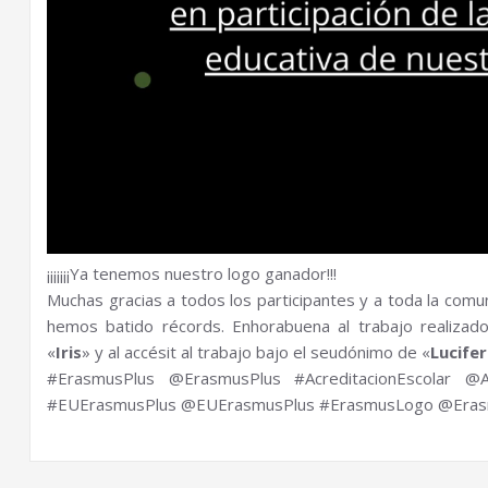
¡¡¡¡¡¡¡Ya tenemos nuestro logo ganador!!!
Muchas gracias a todos los participantes y a toda la comun
hemos batido récords. Enhorabuena al trabajo realizado
«
Iris
» y al accésit al trabajo bajo el seudónimo de «
Lucifer
#ErasmusPlus @ErasmusPlus #AcreditacionEscolar @A
#EUErasmusPlus @EUErasmusPlus #ErasmusLogo @Era