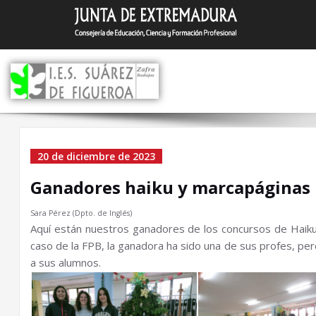
Saltar
I.E.S. Suár
Zafra (Badajoz)
al
contenido
Ganadores haiku y
20 de diciembre de 2023
marcapáginas
Ganadores haiku y marcapáginas
Sara Pérez (Dpto. de Inglés)
Aquí están nuestros ganadores de los concursos de Haiku
caso de la FPB, la ganadora ha sido una de sus profes, per
a sus alumnos.