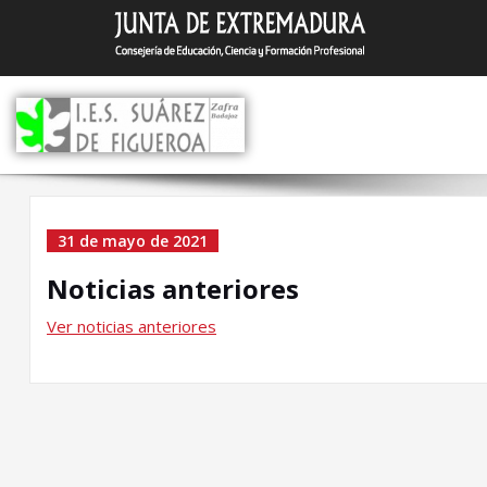
Saltar
I.E.S. Suár
Zafra (Badajoz)
al
contenido
Noticias anteriores
31 de mayo de 2021
Noticias anteriores
Ver noticias anteriores