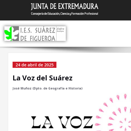
Saltar
I.E.S. Suár
Zafra (Badajoz)
al
contenido
La Voz del Suárez
24 de abril de 2025
La Voz del Suárez
José Muñoz (Dpto. de Geografía e Historia)