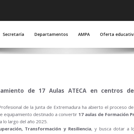
 Suárez de Figueroa
joz)
Secretaría
Departamentos
AMPA
Oferta educativ
CA
quipamiento de 17 Aulas ATECA en centros d
Profesional de la Junta de Extremadura ha abierto el proceso d
 de equipamiento destinado a convertir
17 aulas de Formación P
a lo largo del año 2025.
uperación, Transformación y Resiliencia
, y busca dotar a l