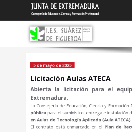
Saltar
I.E.S.
Zafra (Bada
al
contenido
Licitación Aulas ATE
5 de mayo de 2025
Licitación Aulas ATECA
Abierta la licitación para el e
Extremadura.
La Consejería de Educación, Ciencia y Formación 
pública
para el suministro, entrega e instalación
en Aulas de Tecnología Aplicada (Aula ATECA)
El contrato está enmarcado en el
Plan de Rec