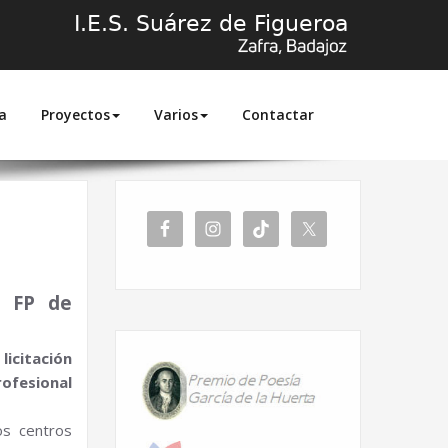
a
Proyectos
Varios
Contactar
Inicio
Licitación Aulas ATECA
e FP de
e
licitación
rofesional
os centros