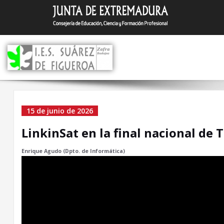
Saltar
I.E.S. Suár
Zafra (Badajoz)
al
contenido
LinkinSat en la final
15 de junio de 2026
nacional de TelecoGame
LinkinSat en la final nacional de
Enrique Agudo (Dpto. de Informática)