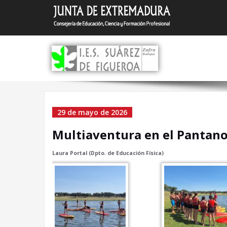
Saltar
I.E.S.
Zafra (Bada
al
contenido
Multiaventura en el 
29 de mayo de 2026
Aguijón
Multiaventura en el Pantano
Laura Portal (Dpto. de Educación Física)