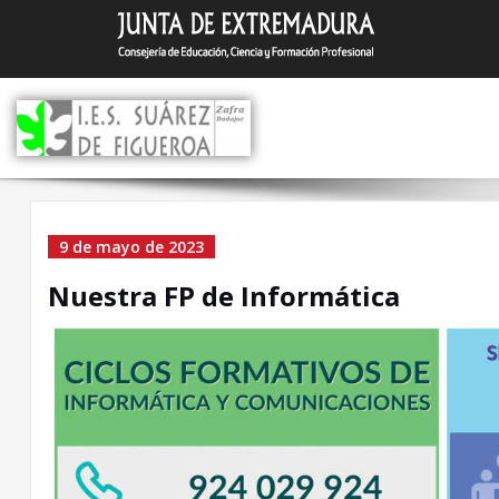
Saltar
I.E.S. Suár
Zafra (Badajoz)
al
contenido
Nuestra FP de Informáti
9 de mayo de 2023
Nuestra FP de Informática