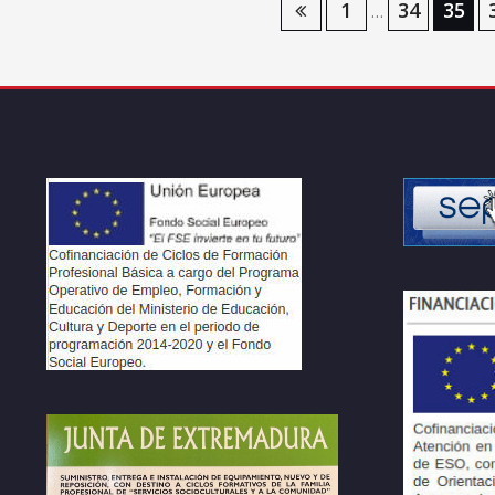
Navegación
1
34
35
…
de
entradas