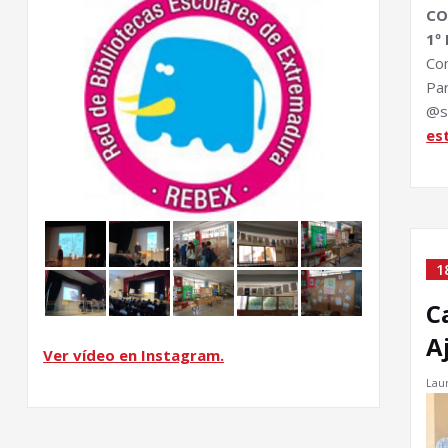
CO
1º
Co
Pa
@s
es
1
C
A
Ver vídeo en Instagram.
Lau