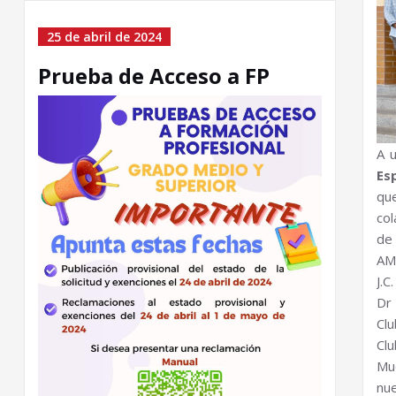
25 de abril de 2024
Prueba de Acceso a FP
A 
Es
qu
col
de 
AM
J.C
Dr 
Cl
Clu
Mu
nu