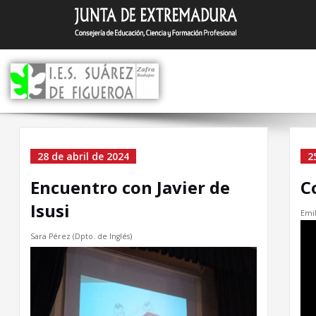
Saltar
I.E.S. Suár
Zafra (Badajoz)
al
contenido
Home
28 de abril de 2024
2
Encuentro con Javier de
C
Isusi
Emil
Sara Pérez (Dpto. de Inglés)