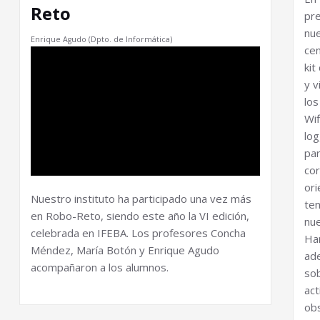
Reto
pr
nu
Enrique Agudo (Dpto. de Informática)
ce
ki
y v
lo
Wi
log
pa
cor
ori
Nuestro instituto ha participado una vez más
te
en Robo-Reto, siendo este año la VI edición,
nue
celebrada en IFEBA. Los profesores Concha
Ha
Méndez, María Botón y Enrique Agudo
ad
acompañaron a los alumnos.
so
ac
ob