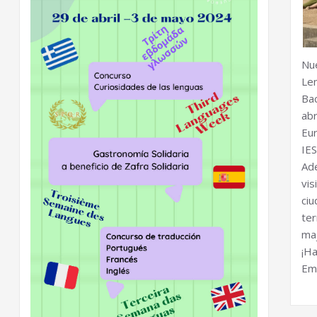
Nu
Le
Ba
abr
Eu
IE
Ad
vi
ciu
te
ma
¡H
Eme