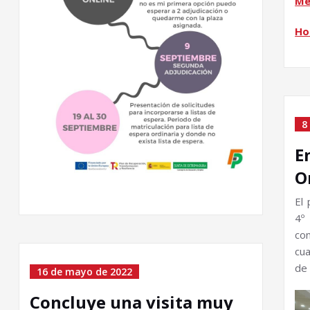
Me
Ho
8
E
O
El 
4º
co
cu
de 
16 de mayo de 2022
Concluye una visita muy