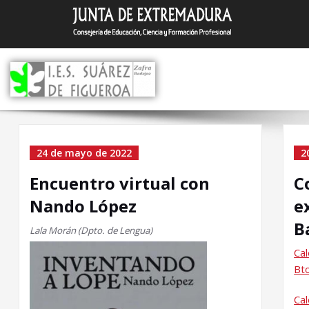
Saltar
I.E.S. Suár
Zafra (Badajoz)
al
contenido
Home
24 de mayo de 2022
2
Encuentro virtual con
C
Nando López
e
B
Lala Morán (Dpto. de Lengua)
Cal
Bto
Cal