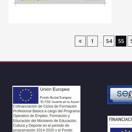
Navegación
1
54
55
…
de
entradas