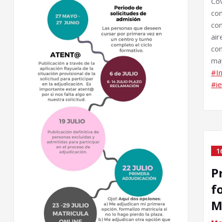
Co
con
co
ai
co
may
#I
#i
1
P
f
M