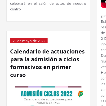
celebrará en el salón de actos de nuestro
centro.
¿Se
Es
re
de
2º
20 de mayo de 2022
in
con
Calendario de actuaciones
Du
para la admisión a ciclos
“s
formativos en primer
ven
He
curso
co
la
co
co
CO