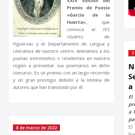
XXIV Edición del
Premio de Poesía
«García de la
Huerta»
,
que
convoca el IES
«Suárez de
Figueroa» y el Departamento de Lengua y
Literatura de nuestro centro.
Animamos a los
7
poetas extremeños o residentes en nuestra
N
región a presentar sus poemarios en dicho
concurso.
Es un premio con un largo recorrido
S
y un gran prestigio debido a la nómina de
a
autores que han transitado por él.
El
pr
a 
pa
E
8 de marzo de 2022
So