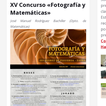
XV Concurso «Fotografía y
pr
Matemáticas»
cla
Es
José Manuel Rodríguez Bachiller (Dpto. de
re
Matemáticas)
po
p
Co
Ha