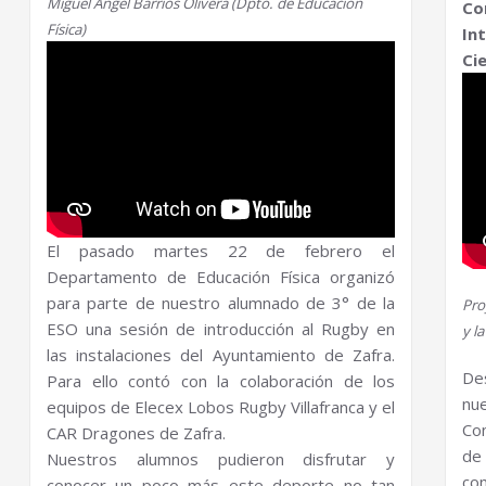
Miguel Ángel Barrios Olivera (Dpto. de Educación
Co
Física)
In
Cie
El pasado martes 22 de febrero el
Departamento de Educación Física organizó
para parte de nuestro alumnado de 3° de la
Pro
ESO una sesión de introducción al Rugby en
y l
las instalaciones del Ayuntamiento de Zafra.
De
Para ello contó con la colaboración de los
nu
equipos de Elecex Lobos Rugby Villafranca y el
Co
CAR Dragones de Zafra.
de
Nuestros alumnos pudieron disfrutar y
co
conocer un poco más este deporte no tan