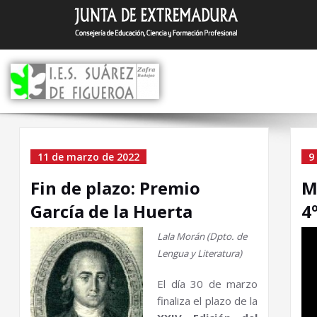
Saltar
I.E.S. Suár
Zafra (Badajoz)
al
contenido
Home
11 de marzo de 2022
9
Fin de plazo: Premio
M
García de la Huerta
4
Lala Morán (Dpto. de
Lengua y Literatura)
El día 30 de marzo
finaliza el plazo de la