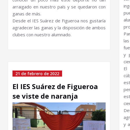
ing
arraigado en nuestro país y se quedaron con
pu
ganas de más.
al
Desde el IES Suárez de Figueroa nos gustaría
pro
agradecer las ganas y la disposición de ambos
Pa
clubes con nuestro alumnado.
la
fue
y 
cie
El
21 de febrero de 2022
cú
es
El IES Suárez de Figueroa
pe
se viste de naranja
es
cie
De
ag
y 