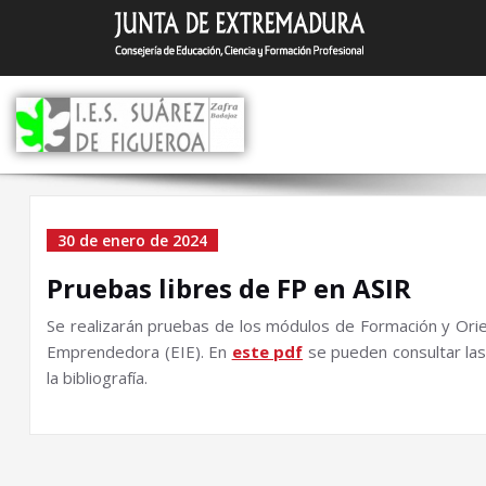
Saltar
I.E.S. Suár
Zafra (Badajoz)
al
contenido
Pruebas libres de FP en
30 de enero de 2024
ASIR
Pruebas libres de FP en ASIR
Se realizarán pruebas de los módulos de Formación y Orie
Emprendedora (EIE). En
este pdf
se pueden consultar las
la bibliografía.