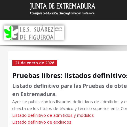
Saltar
I.E.S. Suár
Zafra (Badajoz)
al
contenido
Pruebas libres: listados
21 de enero de 2026
definitivos
Pruebas libres: listados definitivo
Listado definitivo para las Pruebas de obte
en Extremadura.
Ayer se publicaron los listados definitivos de admitidos y 
directa de los títulos de técnico y técnico superior en la
Listado definitivo de admitidos y módulos
Listado definitivo de excluidos