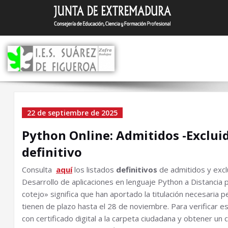
Saltar
I.E.S. Suár
Zafra (Badajoz)
al
contenido
Python Online: Admitido
22 de septiembre de 2025
Excluidos 25-26 Listado
Python Online: Admitidos -Excluid
definitivo
definitivo
Consulta
aquí
los listados
definitivos
de admitidos y excl
Desarrollo de aplicaciones en lenguaje Python a Distancia p
cotejo» significa
que han aportado la titulación necesaria p
tienen de plazo hasta el 28 de noviembre. Para verificar e
con certificado digital a la carpeta ciudadana y obtener un c