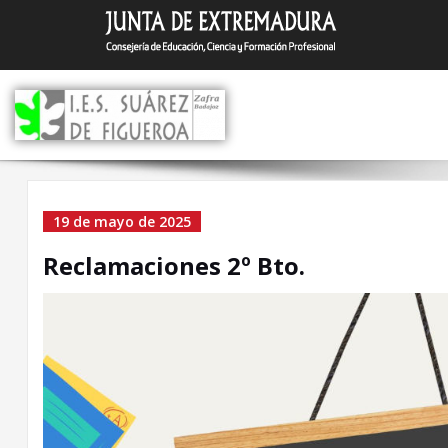
Saltar
I.E.S. Suár
Zafra (Badajoz)
al
contenido
Reclamaciones 2º Bto.
19 de mayo de 2025
Reclamaciones 2º Bto.