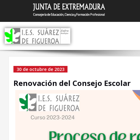
Saltar
I.E.S. Suár
Zafra (Badajoz)
al
contenido
Renovación del Consejo
30 de octubre de 2023
Escolar
Renovación del Consejo Escolar