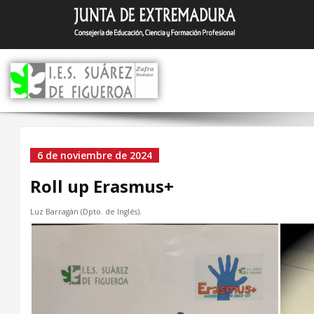
Saltar
I.E.S. Suár
Zafra (Badajoz)
al
contenido
Roll up Erasmus+
6 de noviembre de 2024
Roll up Erasmus+
Luz Barragán (Dpto. de Inglés).