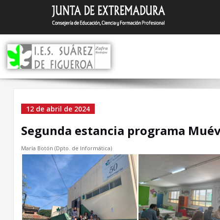
Saltar
I.E.S. Suár
Zafra (Badajoz)
al
contenido
Segunda estancia
12 de abril de 2024
programa Muévete
Segunda estancia programa Mué
María Botón (Dpto. de Informática)