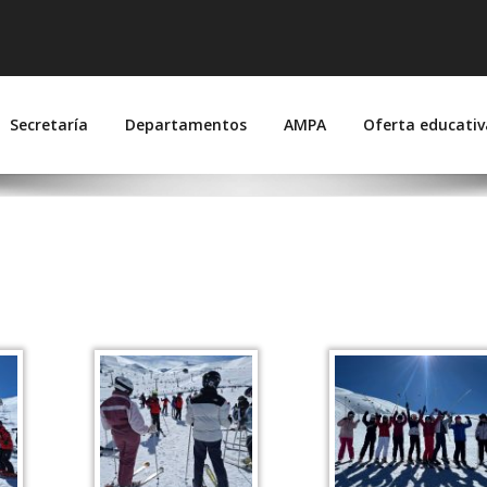
 Suárez de Figueroa
joz)
Secretaría
Departamentos
AMPA
Oferta educativ