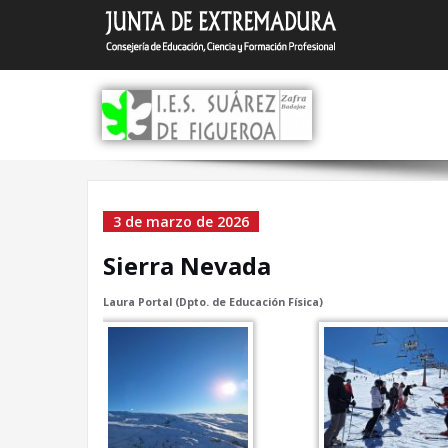
Saltar
I.E.S.
Zafra (Bada
al
contenido
Sierra Nevada
3 de marzo de 2026
Sierra Nevada
Laura Portal (Dpto. de Educación Física)