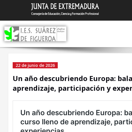
Saltar
I.E.S. Suár
Zafra (Badajoz)
al
contenido
Un año descubriendo
22 de junio de 2026
Europa: balance de un
Un año descubriendo Europa: bala
curso lleno de aprendiza
aprendizaje, participación y expe
participación y
experiencias