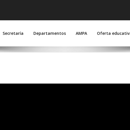
 Suárez de Figueroa
joz)
Secretaría
Departamentos
AMPA
Oferta educativ
uro