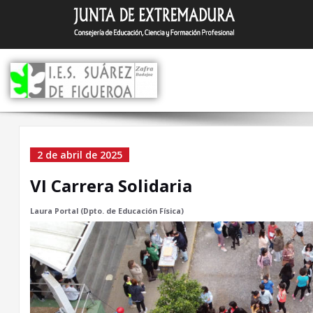
Saltar
I.E.S. Suár
Zafra (Badajoz)
al
contenido
VI Carrera Solidaria
2 de abril de 2025
VI Carrera Solidaria
Laura Portal (Dpto. de Educación Física)