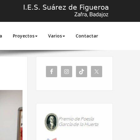
a
Proyectos
Varios
Contactar
sita de los alumnos de portugués a la EOI de Zafra