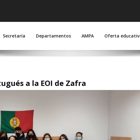
 Suárez de Figueroa
joz)
Secretaría
Departamentos
AMPA
Oferta educativ
s de
Inicio
Vi
e Zafra
tugués a la EOI de Zafra