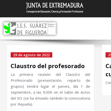
Saltar
I.E.S. Suár
Zafra (Badajoz)
al
contenido
Archivo el 29 de agosto 
29 de agosto de 2022
2
2022
Claustro del profesorado
C
c
La primera reunión del Claustro del
Profesorado (presentación, reparto de
Con
grupos) tendrá lugar el jueves, día 1 de
septiembre,
a las 9:
00h en el Salón de Actos
del IES (se ha enviado también la convocatoria
por Rayuela).