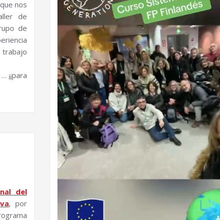
l que nos
aller de
grupo de
eriencia
 trabajo
… ¡¡para
onal del
rva
, por
programa