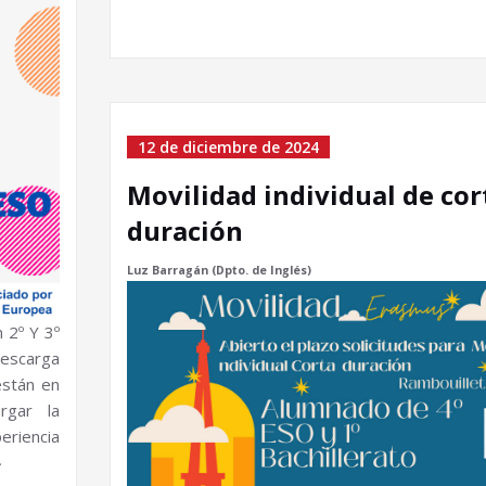
12 de diciembre de 2024
Movilidad individual de cor
duración
Luz Barragán (Dpto. de Inglés)
 2º Y 3º
Descarga
están en
rgar la
periencia
»