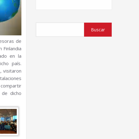
Buscar
Buscar
esoras de
 Finlandia
rado en la
cho país.
 visitaron
talaciones
 compartir
 de dicho