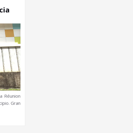
cia
la Réunion
cipio. Gran