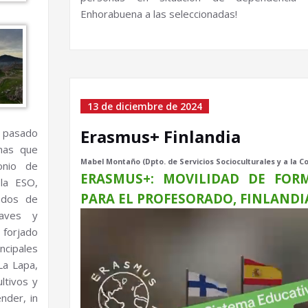
Enhorabuena a las seleccionadas!
13 de diciembre de 2024
Erasmus+ Finlandia
l pasado
nas que
Mabel Montaño (Dpto. de Servicios Socioculturales y a la 
onio de
ERASMUS+: MOVILIDAD DE FOR
la ESO,
PARA EL PROFESORADO, FINLANDI
ados de
laves y
 forjado
ncipales
La Lapa,
ltivos y
nder, in