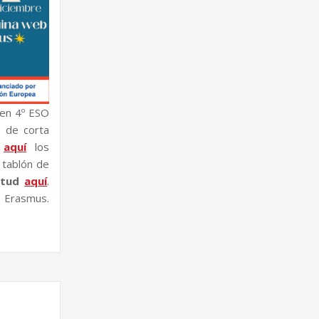
 en 4º ESO
l de corta
a
aquí
los
 tablón de
itud
aquí
.
 Erasmus.