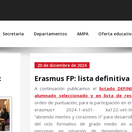
 Suárez de Figueroa
joz)
Secretaría
Departamentos
AMPA
Oferta educativ
iembre de
20 de diciembre de 2024
:
Erasmus FP: lista definitiva
A continuación publicamos el
listado DEFIN
alumnado seleccionado y en lista de res
orden de puntuación, para la participación en e
erasmus+ 2024-1-es01- ka122-vet-0
“abriendo mentes y corazones II” para desarroll
del ciclo formativo de grado medio en a
personas en situación de dependencia e