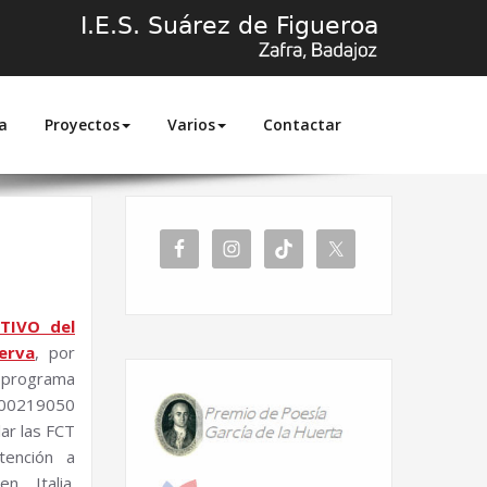
a
Proyectos
Varios
Contactar
Inicio
2024
diciembre
ITIVO del
erva
, por
l programa
00219050
ar las FCT
tención a
n Italia.