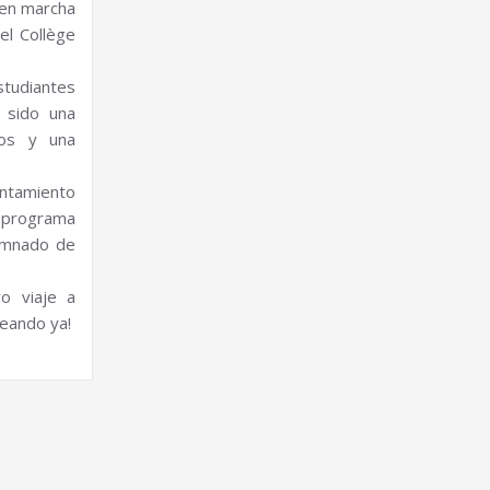
 en marcha
el Collège
tudiantes
 sido una
nos y una
yuntamiento
l programa
umnado de
ro viaje a
eando ya!