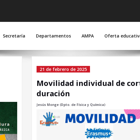
 Suárez de Figueroa
joz)
Secretaría
Departamentos
AMPA
Oferta educativ
rero de 2025
21 de febrero de 2025
Movilidad individual de cor
duración
Jesús Monge (Dpto. de Física y Química)