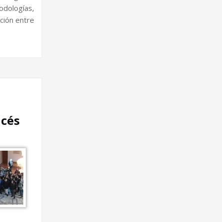
dologías,
ción entre
ncés