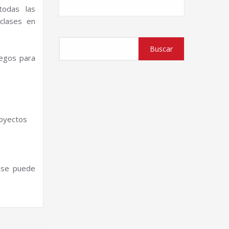
todas las
 clases en
Buscar
Buscar
uegos para
royectos
 se puede