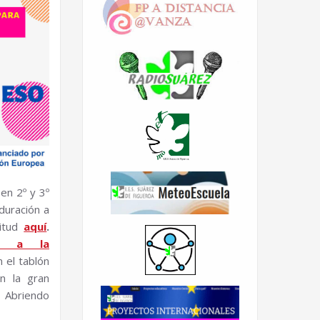
en 2º y 3º
duración a
citud
aquí
.
ÓN a la
 el tablón
n la gran
 Abriendo