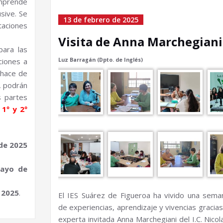
mprende
usive. Se
13 de febrero de 2025
taciones
Visita de Anna Marchegiani
para las
ciones a
Luz Barragán (Dpto. de Inglés)
 hace de
, podrán
s partes
1º y 2º
de 2025
ayo de
 2025
.
El IES Suárez de Figueroa ha vivido una sema
de experiencias, aprendizaje y vivencias gracia
experta invitada Anna Marchegiani del I.C. Nicola