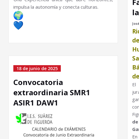
F
impulsa la autonomía y conecta culturas.
l
Jos
Ri
d
Hu
Sa
B
18 de junio de 2025
de
Convocatoria
El
extraordinaria SMR1
ju
ga
ASIR1 DAW1
co
Fig
de
Ga
En