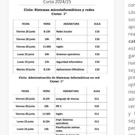
co
Li
so
ap
rea
ca
es
ga
nu
se
pr
op
mis
aú
cen
y 
se
pe