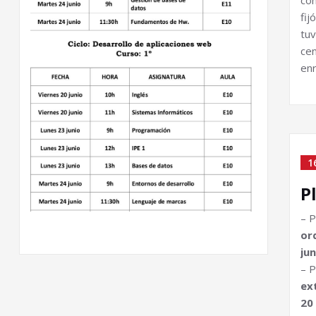
co
fi
tu
ce
enr
1
P
– P
or
jun
– P
ex
20