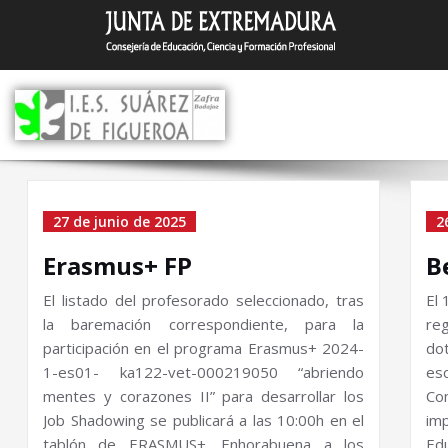
Saltar
I.E.S. Suár
Zafra (Badajoz)
al
contenido
Categoría el Sin categor
27 de junio de 2025
2
Erasmus+ FP
B
El listado del profesorado seleccionado, tras
El 
la baremación correspondiente, para la
re
participación en el programa Erasmus+ 2024-
do
1-es01- ka122-vet-000219050 “abriendo
esc
mentes y corazones II” para desarrollar los
Co
Job Shadowing se publicará a las 10:00h en el
im
tablón de ERASMUS+. Enhorabuena a los
E