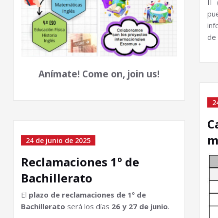
II
pu
in
de 
Anímate! Come on, join us!
2
C
m
24 de junio de 2025
Reclamaciones 1º de
Bachillerato
El
plazo de reclamaciones de 1º de
Bachillerato
será los días
26 y 27 de junio
.