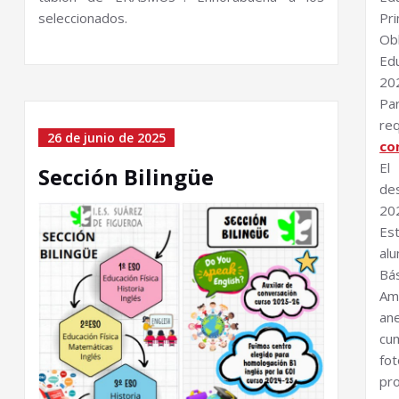
seleccionados.
Pr
Ob
Ed
20
Par
re
26 de junio de 2025
co
El
Sección Bilingüe
de
202
Es
al
Bá
Am
an
cu
fo
pro