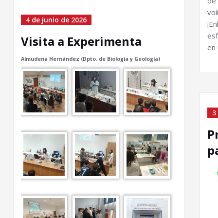
de
vol
4 de junio de 2026
¡E
esf
Visita a Experimenta
en 
Almudena Hernández (Dpto. de Biología y Geología)
3
P
p