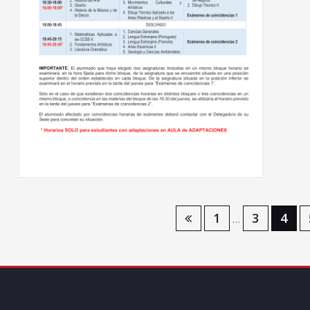
Navegación
1
3
4
…
de
entradas