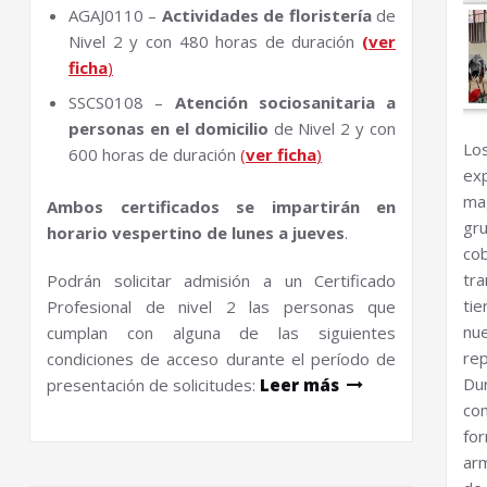
AGAJ0110 –
Actividades de floristería
de
Nivel 2 y con 480 horas de duración
(ver
ficha
)
SSCS0108 –
Atención sociosanitaria a
personas en el domicilio
de Nivel 2 y con
Los
600 horas de duración
(
ver ficha
)
ex
ma
Ambos certificados se impartirán en
gr
horario vespertino
de lunes a jueves
.
co
tr
Podrán solicitar admisión a un Certificado
ti
Profesional de nivel 2 las personas que
nu
cumplan con alguna de las siguientes
rep
condiciones de acceso durante el período de
Du
presentación de solicitudes:
Leer más
com
fo
ar