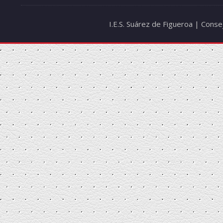
I.E.S. Suárez de Figueroa | Cons