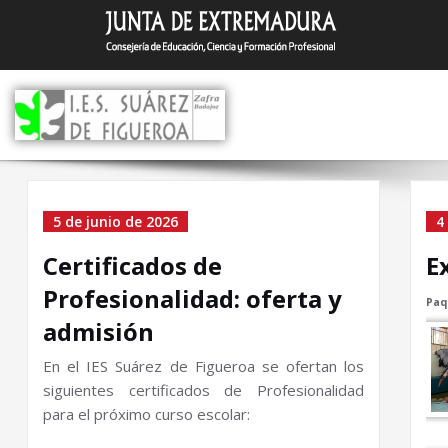
Saltar
I.E.S. Suár
Zafra (Badajoz)
al
contenido
Categoría el Sin categor
5 de junio de 2026
4
Certificados de
E
Profesionalidad: oferta y
Paq
admisión
En el IES Suárez de Figueroa se ofertan los
siguientes certificados de Profesionalidad
para el próximo curso escolar: