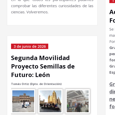
1
comprobar las diferentes curiosidades de las
A
ciencias. Volveremos.
F
Se 
mat
Fo
3 de junio de 2026
Gr
pe
Segunda Movilidad
fo
Proyecto Semillas de
G
Es
Futuro: León
G
Tomás Ortiz (Dpto. de Orientación)
d
n
fo