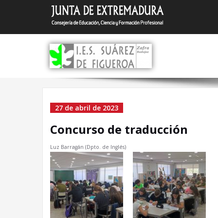
Saltar
I.E.S.
Zafra (Bada
al
contenido
Concurso de traducc
27 de abril de 2023
Concurso de traducción
Luz Barragán (Dpto. de Inglés)