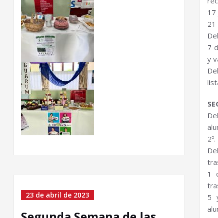
rec
17 
21 
Del
7 d
y v
Del
lis
SE
Del
al
2º.
Del
tra
1 
tra
23 de abril de 2023
5 
alu
Segunda Semana de las