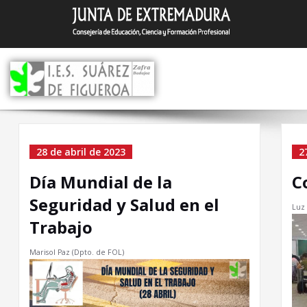
Saltar
I.E.S. Suár
Zafra (Badajoz)
al
contenido
Archivo el 28 de abril de
28 de abril de 2023
2
2023
Día Mundial de la
C
Seguridad y Salud en el
Luz 
Trabajo
Marisol Paz (Dpto. de FOL)