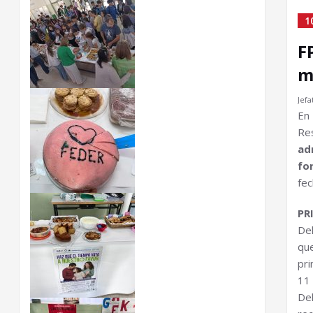
1
F
m
Jefa
En 
Re
ad
fo
fec
PR
Del
qu
pri
11 
De