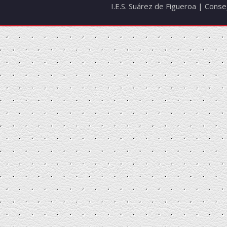
I.E.S. Suárez de Figueroa | Cons