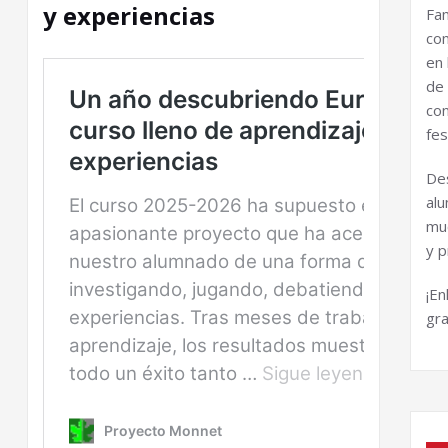
y experiencias
Fa
co
en 
de
co
fes
De
al
mu
y p
¡E
gr