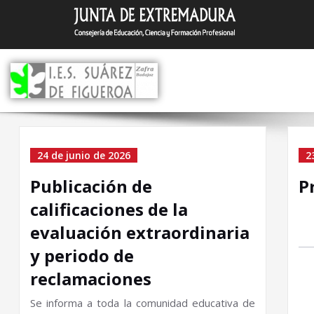
Saltar
I.E.S. Suár
Zafra (Badajoz)
al
contenido
Home
24 de junio de 2026
2
Publicación de
P
calificaciones de la
evaluación extraordinaria
y periodo de
reclamaciones
Se informa a toda la comunidad educativa de