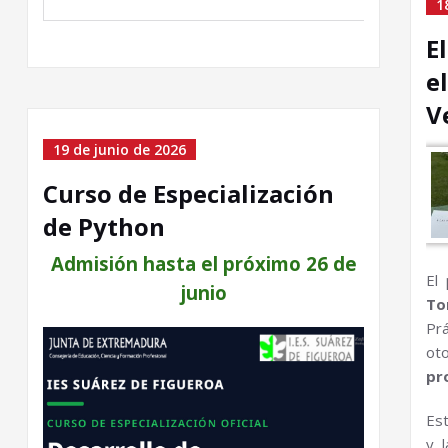
1
E
e
V
19 de junio de 2026
Curso de Especialización
de Python
Admisión hasta el próximo 26 de
El
junio
To
Pr
ot
pr
Es
y 