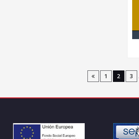
Navegación
1
2
3
de
entradas