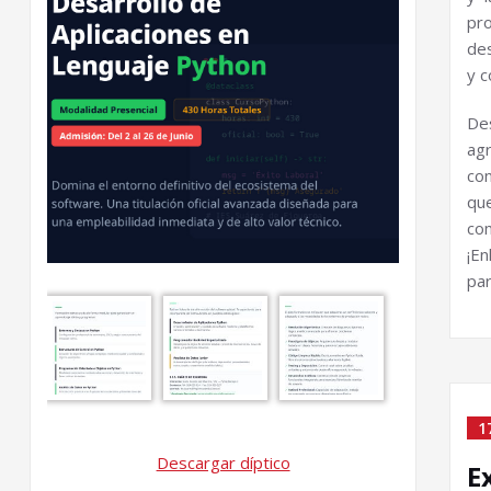
pr
des
y c
De
ag
con
que
co
¡E
par
1
Descargar díptico
E