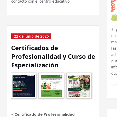
contacto con el centro educativo.
El
en
22 de junio de 2026
ma
Certificados de
la
ad
Profesionalidad y Curso de
cu
Especialización
inf
du
Le
– Certificado de Profesionalidad