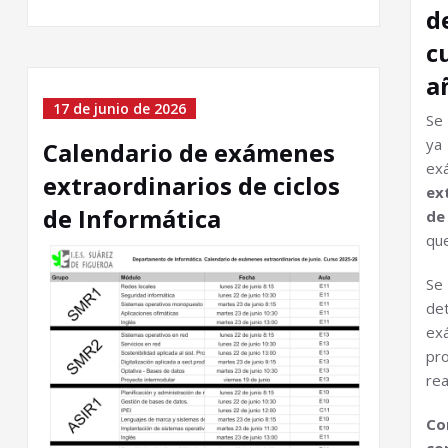
d
c
a
17 de junio de 2026
Se 
ya
Calendario de exámenes
e
extraordinarios de ciclos
ex
de Informática
de
que
Se
de
ex
pr
rea
Co
co